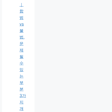
｜
합
법
vs
불
법,
문
제
될
수
있
는
부
분
3가
지
개