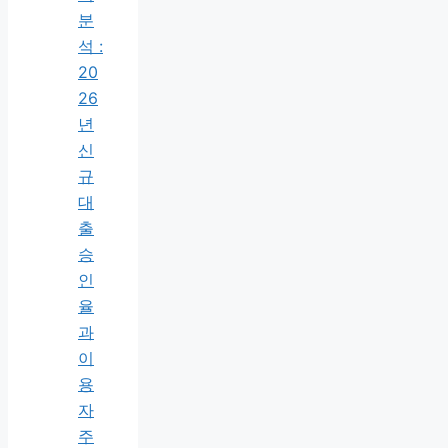
분
석 :
20
26
년
신
규
대
출
승
인
율
과
이
용
자
주