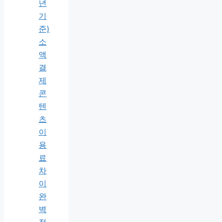
년
기
준)
소
액
결
제
콘
텐
츠
이
용
료
차
이
완
벽