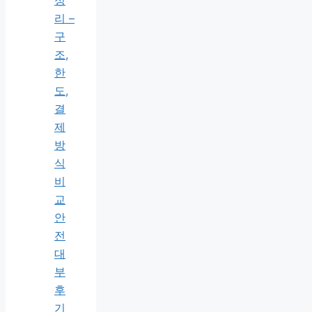
정
리 –
구
조,
한
도,
결
제
방
식
비
교
안
전
대
부
후
기