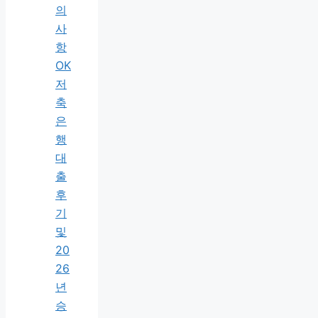
의
사
항
OK
저
축
은
행
대
출
후
기
및
20
26
년
승