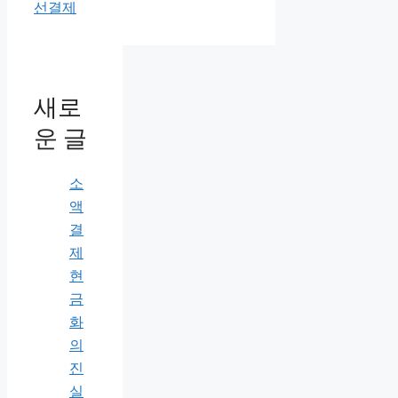
선결제
새로
운 글
소
액
결
제
현
금
화
의
진
실