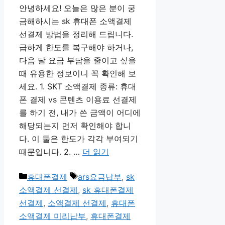
안녕하세요! 오늘은 많은 분이 궁
금해하시는 sk 휴대폰 소액결제
선결제 방법을 정리해 드립니다.
급하게 한도를 복구해야 하거나,
다음 달 요금 부담을 줄이고 싶을
때 유용한 정보이니 꼭 확인해 보
세요. 1. SKT 소액결제 종류: 휴대
폰 결제 vs 콘텐츠 이용료 선결제
를 하기 전, 내가 쓴 금액이 어디에
해당되는지 먼저 확인해야 합니
다. 이 둘은 한도가 각각 부여되기
때문입니다. 2. …
더 읽기
카
태
휴대폰결제
ars요금납부
,
sk
테
그
소액결제 선결제
,
sk 휴대폰결제
고
선결제
,
소액결제 선결제
,
휴대폰
리
소액결제 미리납부
,
휴대폰결제