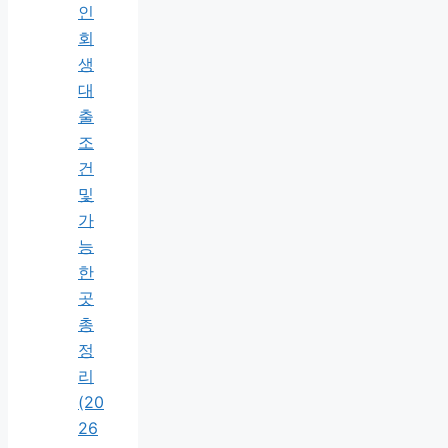
인
회
생
대
출
조
건
및
가
능
한
곳
총
정
리
(20
26