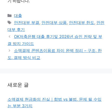
기 바랍니다.
카
대출
테
태
안전대부 부결
,
안전대부 상품
,
안전대부 한도
,
안전
고
그
대부 후기
리
OK저축은행 대출 후기및 2026년 승인 전략 및 부
결 방지 가이드
소액결제 콘텐츠이용료 차이 완벽 정리 – 구조, 한
도, 결제 방식 비교
새로운 글
소액결제 현금화의 진실｜합법 vs 불법, 문제 될 수있
는 부분 3가지