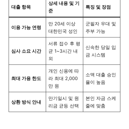
상세 내용 및 기
대출 항목
특징 및 장점
준
만 20세 이상
군필자 우대 및
이용 가능 연령
대한민국 성인
주부 가능
서류 접수 후 평
신속한 당일 입
심사 소요 시간
균 1~3시간 내
금 시스템
외
개인 신용에 따
소액 대출 승인
최대 가용 한도
라 최대 2,000
율이 높음
만 원
만기일시 및 원
본인 자금 스케
상환 방식 안내
리금 균등 선택
줄에 맞춤