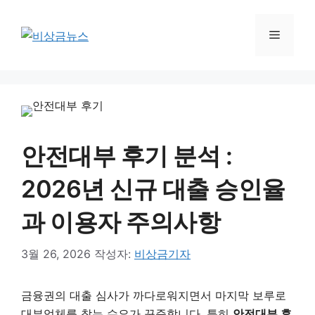
컨
텐
메
츠
로
뉴
건
너
뛰
기
안전대부 후기 분석 :
2026년 신규 대출 승인율
과 이용자 주의사항
3월 26, 2026
작성자:
비상금기자
금융권의 대출 심사가 까다로워지면서 마지막 보루로
대부업체를 찾는 수요가 꾸준합니다. 특히
안전대부 후