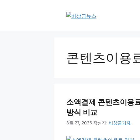
컨
텐
츠
로
건
너
뛰
콘텐츠이용
기
소액결제 콘텐츠이용료 차
방식 비교
3월 27, 2026
작성자:
비상금기자