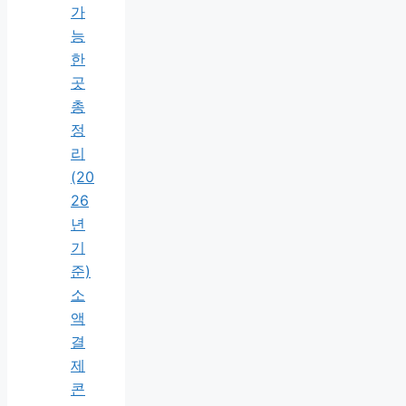
가
능
한
곳
총
정
리
(20
26
년
기
준)
소
액
결
제
콘