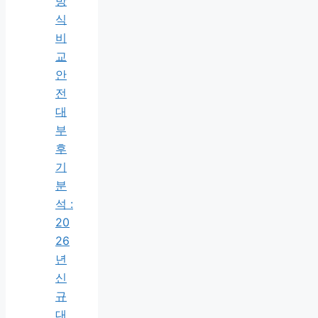
방
식
비
교
안
전
대
부
후
기
분
석 :
20
26
년
신
규
대