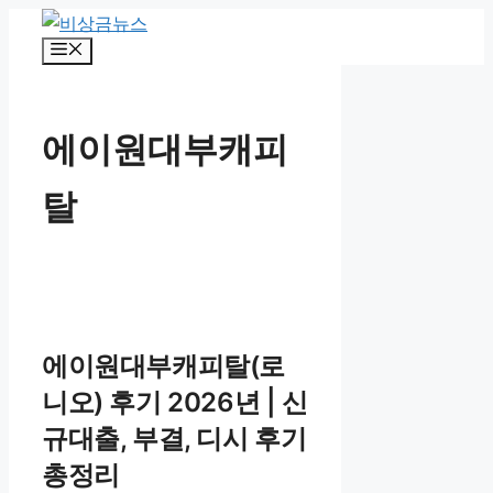
컨
텐
메
뉴
츠
로
건
에이원대부캐피
너
뛰
탈
기
에이원대부캐피탈(로
니오) 후기 2026년 | 신
규대출, 부결, 디시 후기
총정리