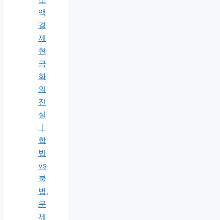
액
결
제
현
금
화
의
진
실
｜
합
법
vs
불
법,
문
제