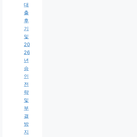
대
출
후
기
및
20
26
년
승
인
전
략
및
부
결
방
지