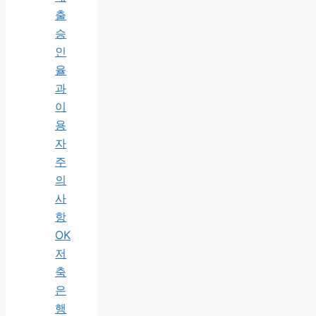
출
승
인
율
과
이
용
자
주
의
사
항
OK
저
축
은
행