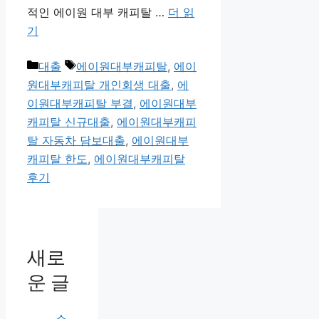
적인 에이원 대부 캐피탈 …
더 읽
기
카
태
대출
에이원대부캐피탈
,
에이
테
그
원대부캐피탈 개인회생 대출
,
에
고
이원대부캐피탈 부결
,
에이원대부
리
캐피탈 신규대출
,
에이원대부캐피
탈 자동차 담보대출
,
에이원대부
캐피탈 한도
,
에이원대부캐피탈
후기
새로
운 글
소