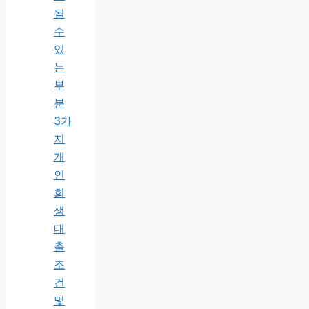
될
수
있
는
부
분
3가
지
개
인
회
생
대
출
조
건
및