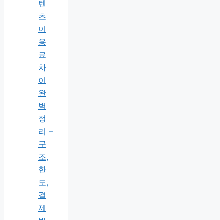
텐
츠
이
용
료
차
이
완
벽
정
리 –
구
조,
한
도,
결
제