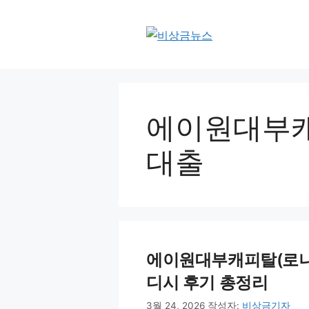
컨
텐
츠
로
건
너
뛰
에이원대부캐
기
대출
에이원대부캐피탈(로니오)
디시 후기 총정리
3월 24, 2026
작성자:
비상금기자