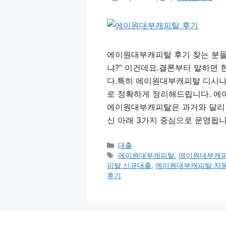
에이원대부캐피탈 후기 찾는 분들
냐?” 이건데요.결론부터 말하면
다.특히 에이원대부캐피탈 디시나
로 정확하게 정리해드립니다. 에이
에이원대부캐피탈은 과거와 달리 
신 아래 3가지 중심으로 운영됩니
카
대출
테
태
에이원대부캐피탈
,
에이원대부캐피
고
그
피탈 신규대출
,
에이원대부캐피탈 자
리
후기