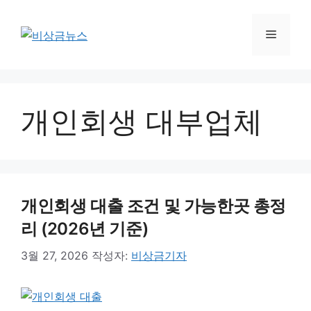
컨
텐
메
츠
로
뉴
건
너
개인회생 대부업체
뛰
기
개인회생 대출 조건 및 가능한곳 총정
리 (2026년 기준)
3월 27, 2026
작성자:
비상금기자