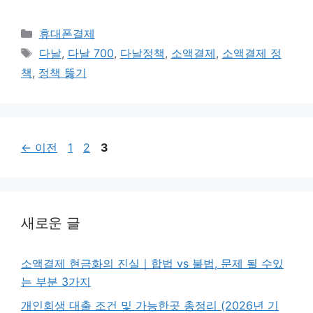
카
휴대폰결제
테
태
다날
,
다날 700
,
다날정책
,
소액결제
,
소액결제 정
고
그
책
,
정책 뚫기
리
페
페
페
←
이전
1
2
3
이
이
이
지
지
지
새로운 글
소액결제 현금화의 진실｜합법 vs 불법, 문제 될 수있
는 부분 3가지
개인회생 대출 조건 및 가능한곳 총정리 (2026년 기