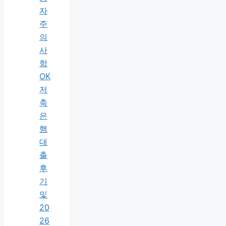
자
주
의
사
항
OK
저
축
은
행
대
출
후
기
및
20
26