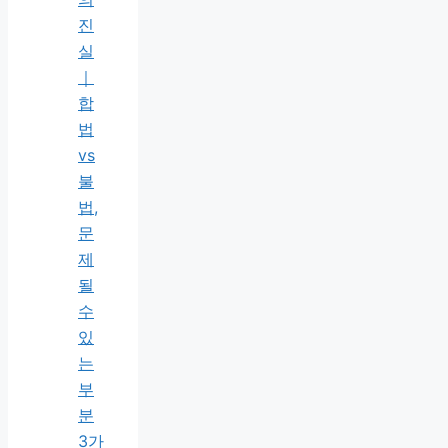
진
실
｜
합
법
vs
불
법,
문
제
될
수
있
는
부
분
3가