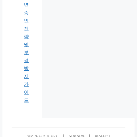
년
승
인
전
략
및
부
결
방
지
가
이
드
개인정보처리방침
|
이용약관
|
문의하기