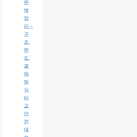
완
벽
정
리 –
구
조,
한
도,
결
제
방
식
비
교
안
전
대