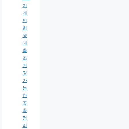
지
개
인
회
생
대
출
조
건
및
가
능
한
곳
총
정
리