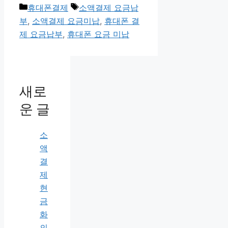
카
태
휴대폰결제
소액결제 요금납
테
그
부
,
소액결제 요금미납
,
휴대폰 결
고
제 요금납부
,
휴대폰 요금 미납
리
새로
운 글
소
액
결
제
현
금
화
의