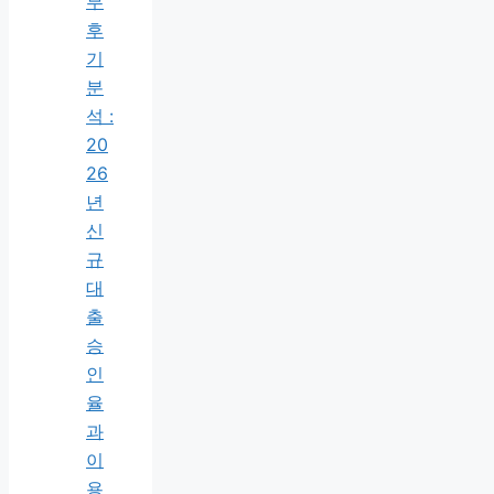
부
후
기
분
석 :
20
26
년
신
규
대
출
승
인
율
과
이
용