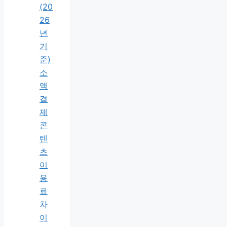
(20
26
년
기
준)
소
액
결
제
콘
텐
츠
이
용
료
차
이