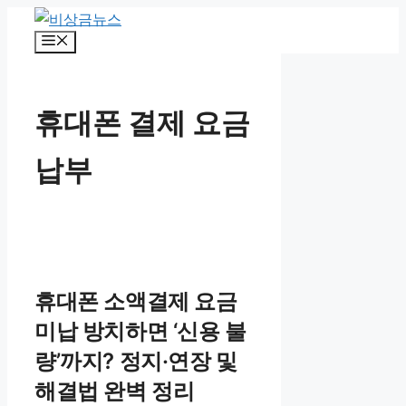
컨
텐
메
뉴
츠
로
건
휴대폰 결제 요금
너
뛰
납부
기
휴대폰 소액결제 요금
미납 방치하면 ‘신용 불
량’까지? 정지·연장 및
해결법 완벽 정리