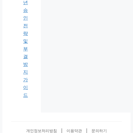
년
승
인
전
략
및
부
결
방
지
가
이
드
개인정보처리방침
|
이용약관
|
문의하기