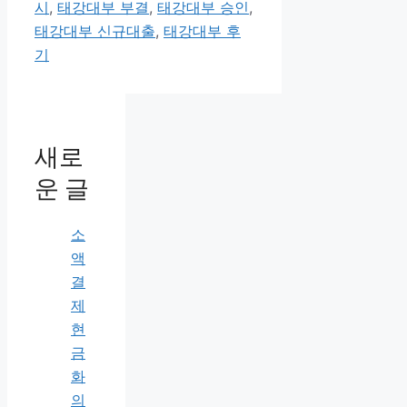
테
그
시
,
태강대부 부결
,
태강대부 승인
,
고
태강대부 신규대출
,
태강대부 후
리
기
새로
운 글
소
액
결
제
현
금
화
의