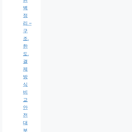
완
벽
정
리 –
구
조,
한
도,
결
제
방
식
비
교
안
전
대
부