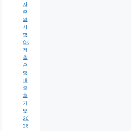
자
주
의
사
항
OK
저
축
은
행
대
출
후
기
및
20
26