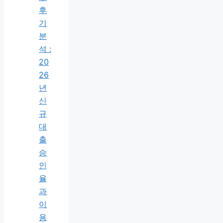
후
기
분
석 :
20
26
년
신
규
대
출
승
인
율
과
이
용