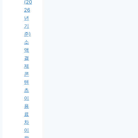
(20
26
년
기
준)
소
액
결
제
콘
텐
츠
이
용
료
차
이