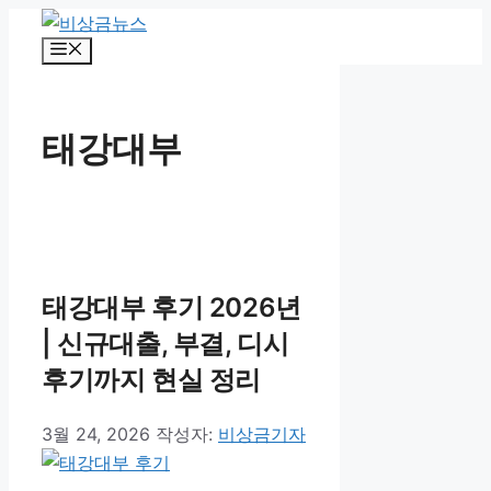
컨
텐
메
뉴
츠
로
건
태강대부
너
뛰
기
태강대부 후기 2026년
| 신규대출, 부결, 디시
후기까지 현실 정리
3월 24, 2026
작성자:
비상금기자