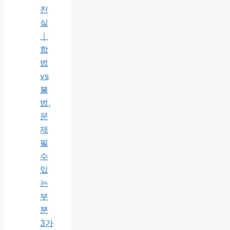
진
실
｜
합
법
vs
불
법,
문
제
될
수
있
는
부
분
3가