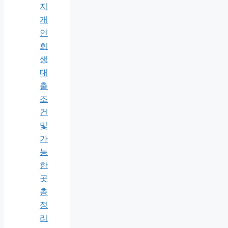
지
개
인
회
생
대
출
조
건
및
가
능
한
곳
총
정
리