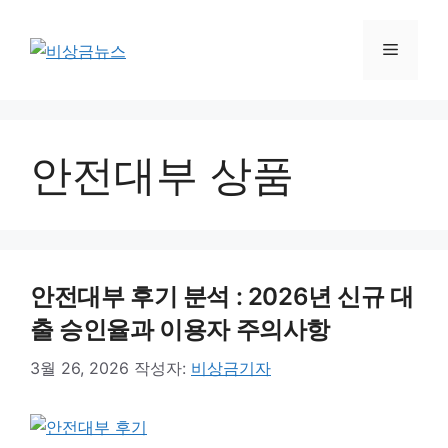
컨
텐
메
츠
로
뉴
건
너
안전대부 상품
뛰
기
안전대부 후기 분석 : 2026년 신규 대
출 승인율과 이용자 주의사항
3월 26, 2026
작성자:
비상금기자